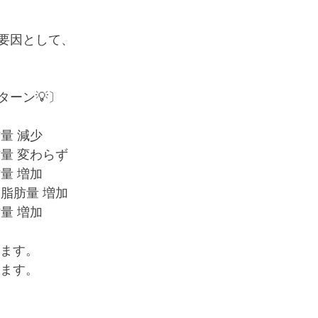
要因として、
ターン💡〕
量 減少
量 変わらず
量 増加
脂肪量 増加
量 増加
ります。
えます。