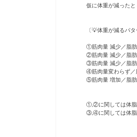
仮に体重が減ったと
〔💡体重が減るパタ
①筋肉量 減少／脂肪
②筋肉量 減少／脂肪
③筋肉量 減少／脂肪
④筋肉量変わらず／
⑤筋肉量 増加／脂肪
①,②に関しては体
③,④に関しては体