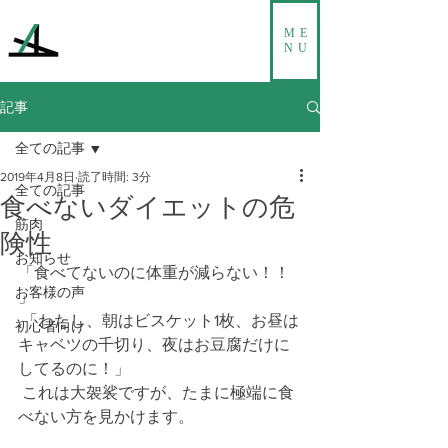
ME
NU
記事
全ての記事
2019年4月8日
読了時間: 3分
全ての記事
食べないダイエットの危
筋肉
険性
お知らせ
「食べてないのに体重が減らない！！ 
お客様の声
」
 「わたし、朝はビスケット1枚、お昼は
初心者向け
キャベツの千切り、夜はお豆腐だけに
してるのに！」
 これは大袈裟ですが、たまに極端に食
べない方を見かけます。