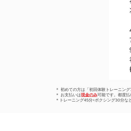
＊​ 初めての方は「初回体験トレーニン
​＊ お支払いは
現金のみ
可能です。都度払
＊トレーニング45分+ボクシング30分
​かか