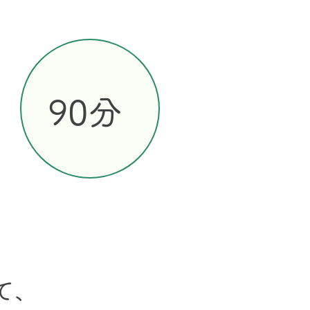
​90分
て、