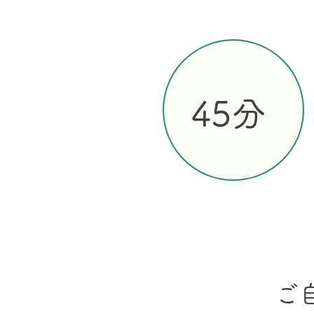
​45分
ご