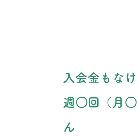
入会金もなけ
週〇回（月〇
ん