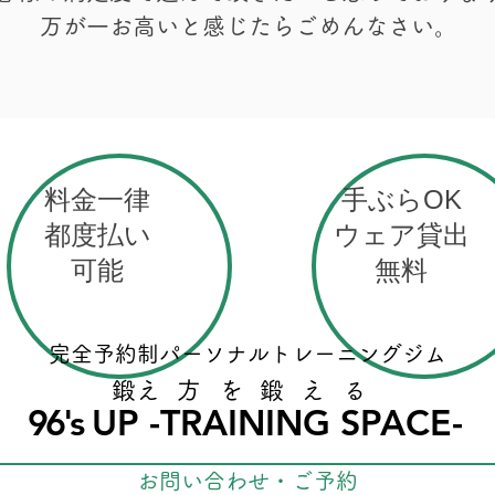
万が一お高いと感じたらごめんなさい。
料金一律
手ぶらOK
都度払い
ウェア貸出
可能
無料
完全予約制パーソナルトレーニングジム
​鍛え方を鍛える
96's
UP -TRAINING SPACE-
お問い合わせ・ご予約